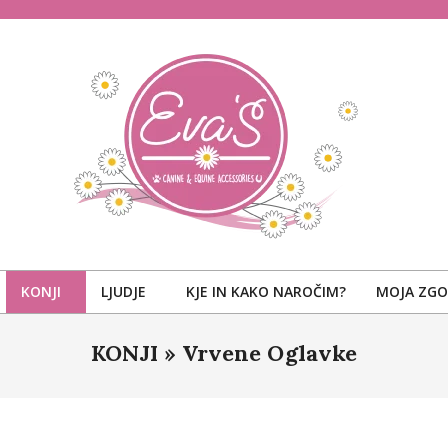
KONJI
LJUDJE
KJE IN KAKO NAROČIM?
MOJA ZG
KONJI »
Vrvene Oglavke