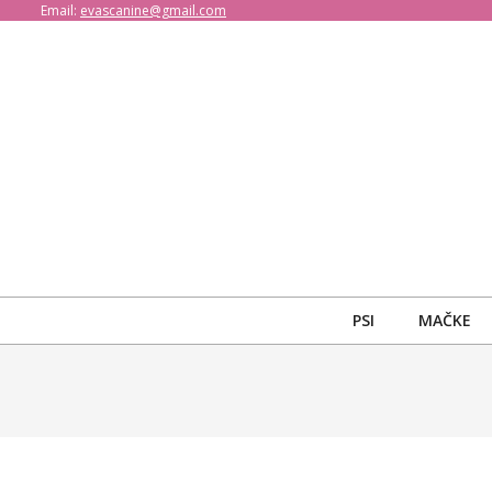
Email:
evascanine@gmail.com
PSI
MAČKE